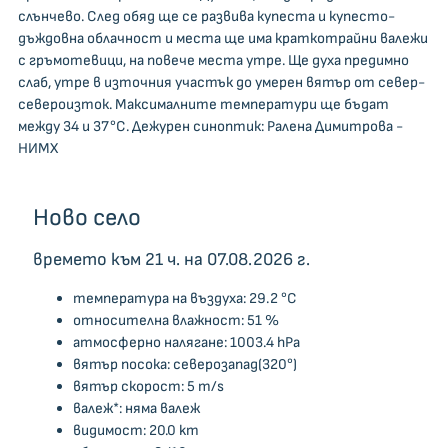
слънчево. След обяд ще се развива купеста и купесто-
дъждовна облачност и места ще има краткотрайни валежи
с гръмотевици, на повече места утре. Ще духа предимно
слаб, утре в източния участък до умерен вятър от север-
североизток. Максималните температури ще бъдат
между 34 и 37°C. Дежурен синоптик: Ралена Димитрова -
НИМХ
Ново село
времето към 21 ч. на 07.08.2026 г.
температура на въздуха: 29.2 °C
относителна влажност: 51 %
атмосферно налягане: 1003.4 hPa
вятър посока: северозапад(320°)
вятър скорост: 5 m/s
валеж*: няма валеж
видимост: 20.0 km