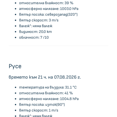
относителна влажност: 39 %
атмосферно налягане: 1003.0 hPa
вятър посока: северозапад(320°)
вятър скорост: 3 m/s
валеж*: няма валеж
видимост: 20.0 km
облачност: 7 /10
Русе
времето към 21 ч. на 07.08.2026 г.
температура на въздуха: 31.1 °C
относителна влажност: 41 %
атмосферно налягане: 1004.8 hPa
вятър посока: изток(90°)
вятър скорост: 1 m/s
валеж*: няма валеж