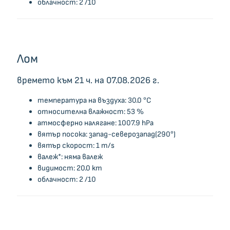
облачност: 2 /10
Лом
времето към 21 ч. на 07.08.2026 г.
температура на въздуха: 30.0 °C
относителна влажност: 53 %
атмосферно налягане: 1007.9 hPa
вятър посока: запад-северозапад(290°)
вятър скорост: 1 m/s
валеж*: няма валеж
видимост: 20.0 km
облачност: 2 /10