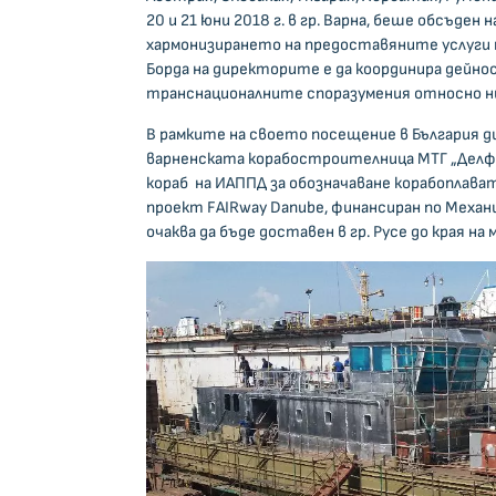
20 и 21 юни 2018 г. в гр. Варна, беше обсъд
хармонизирането на предоставяните услуги п
Борда на директорите е да координира дейно
транснационалните споразумения относно н
В рамките на своето посещение в България 
варненската корабостроителница МТГ „Делфи
кораб на ИАППД за обозначаване корабоплава
проект FAIRway Danube, финансиран по Механ
очаква да бъде доставен в гр. Русе до края на