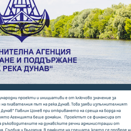
ародни проекти и инициативи е от ключово значение за
 на плавателния път на река Дунав. Това заяви изпълнителният
. Дунав“ Павлин Цонев при откриването на среща на Борда на
която Агенцията беше домакин. Проектът се финансира от
чва ръководителите на дунавските речни администрации от
я, Сърбия и България. В рамките на срещата, която се проведе н