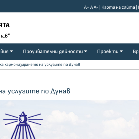
A+
A
A-
|
Kарта на сайта
|
овия
Проучвателни дейности
Проекти
Вр
ха хармонизирането на услугите по Дунав
а услугите по Дунав