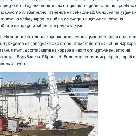
ен напредъкът в изпълнението на отделните дейности по проекта 
о цялото плавателно течение на река Дунав. Основната задача 
стите на международно ниво и да следи за изпълнението на
ивото на предоставяните речни услуги.
директорите на специализираните речни администрации посети
н“, където се запознаха със строителството на новия маркир
телния път. Доставката на кораба е част от изпълнението на
изма за свързване на Европа. Новопостроеният маркиращ кораб с
 месец август.