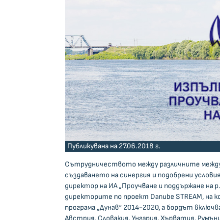
Публикувана на 27.06.2018 г.
Сътрудничеството между различните междун
създаването на синергия и подобрени условия
директор на ИА „Проучване и поддържане на р
директорите по проект Danube STREAM, на 
програма „Дунав“ 2014-2020, а бордът вклю
Австрия, Словакия, Унгария, Хърватия, Румъни