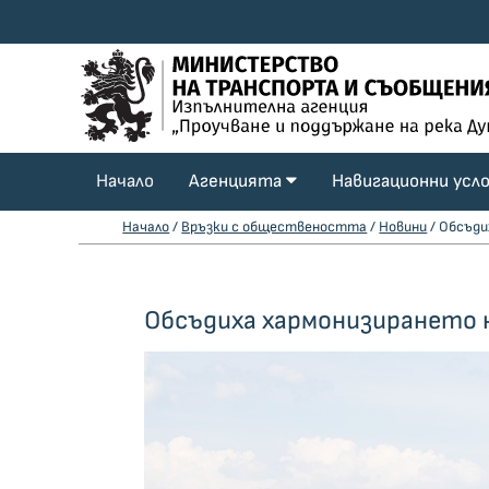
Начало
Агенцията
Навигационни усл
Начало
/
Връзки с обществеността
/
Новини
/ Обсъди
Обсъдиха хармонизирането н