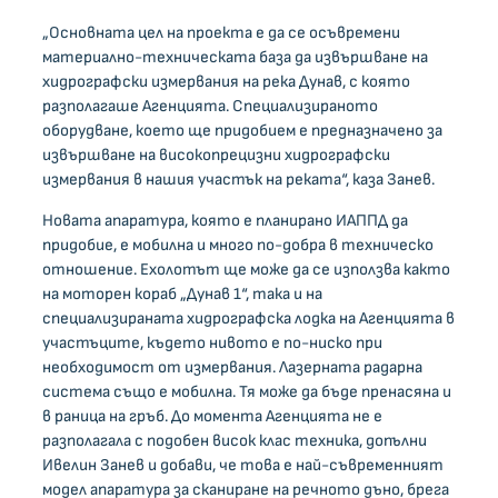
„Основната цел на проекта е да се осъвремени
материално-техническата база да извършване на
хидрографски измервания на река Дунав, с която
разполагаше Агенцията. Специализираното
оборудване, което ще придобием е предназначено за
извършване на високопрецизни хидрографски
измервания в нашия участък на реката“, каза Занев.
Новата апаратура, която е планирано ИАППД да
придобие, е мобилна и много по-добра в техническо
отношение. Ехолотът ще може да се използва както
на моторен кораб „Дунав 1“, така и на
специализираната хидрографска лодка на Агенцията в
участъците, където нивото е по-ниско при
необходимост от измервания. Лазерната радарна
система също е мобилна. Тя може да бъде пренасяна и
в раница на гръб. До момента Агенцията не е
разполагала с подобен висок клас техника, допълни
Ивелин Занев и добави, че това е най-съвременният
модел апаратура за сканиране на речното дъно, брега