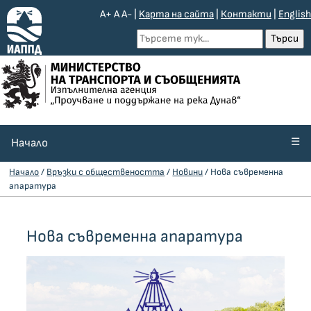
A+
A
A-
|
Kарта на сайта
|
Контакти
|
English
☰
Начало
Начало
/
Връзки с обществеността
/
Новини
/ Нова съвременна
апаратура
Нова съвременна апаратура