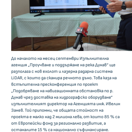
До началото на месец септември Изпълнителна
агенция „Проучване и поддържане на река Дунав“ ще
разполага с нов ехолот и лазерна радарна система
LiDAR, с които да сканира речното дъно. Това каза на
встъпителна пресконференция по проект
„Подобряване на навигационната обстановка по р.
Дунав чрез доставка на хидрографско оборудване“
изпълнителният директор на Агенцията инж. Ивелин
Занев. Той припомни, че общата стойност на
проекта е малко над 2 милиона лева, от които 85 % са
от Европейски фонд за регионално развитие, а
останалите 15 % са национално съфинансиране.