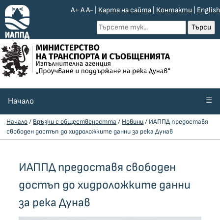
A+
A
A-
|
Kарта на сайта
|
Контакти
|
English
☰
Начало
Начало
/
Връзки с обществеността
/
Новини
/ ИАППД предоставя
свободен достъп до хидроложките данни за река Дунав
ИАППД предоставя свободен
достъп до хидроложките данни
за река Дунав