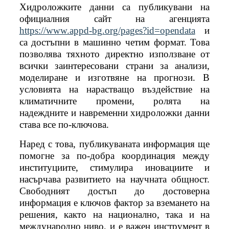
Хидроложките данни са публикувани на
официалния сайт на агенцията
https://www.appd-bg.org/pages?id=opendata
и
са достъпни в машинно четим формат. Това
позволява тяхното директно използване от
всички заинтересовани страни за анализи,
моделиране и изготвяне на прогнози. В
условията на нарастващо въздействие на
климатичните промени, ролята на
надеждните и навременни хидроложки данни
става все по-ключова.
Наред с това, публикуваната информация ще
помогне за по-добра координация между
институциите, стимулира иновациите и
насърчава развитието на научната общност.
Свободният достъп до достоверна
информация е ключов фактор за вземането на
решения, както на национално, така и на
международно ниво, и е важен инструмент в