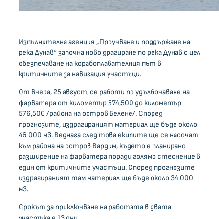
Изпълнителна агенция „Проучване и поддържане на
река Дунав“ започна ново драгиране по река Дунав с цел
обезпечаване на корабоплавателния път в
критичните за навигация участъци.
От вчера, 25 август, се работи по удълбочаване на
фарватера от километър 574,500 до километър
576,500 /района на остров Белене/. Според
прогнозите, издрагираният материал ще бъде около
46 000 м3. Веднага след това екипите ще се насочат
към района на остров Вардим, където е планирано
разширение на фарватера поради голямо стеснение в
един от критичните участъци. Според прогнозите
издрагираният там материал ще бъде около 34 000
м3.
Срокът за приключване на работата в двата
участъка е 13 дни.