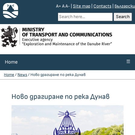
A+
A
A-
|
Site map
|
Contacts
|
Български
☰
Home
Home
/
News
/ Ново драгиране по река Дунав
Ново драгиране по река Дунав