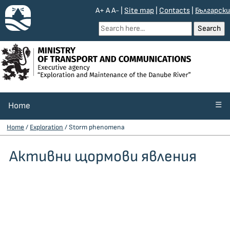
A+
A
A-
|
Site map
|
Contacts
|
Български
☰
Home
Home
/
Exploration
/ Storm phenomena
Aктивни щормови явления