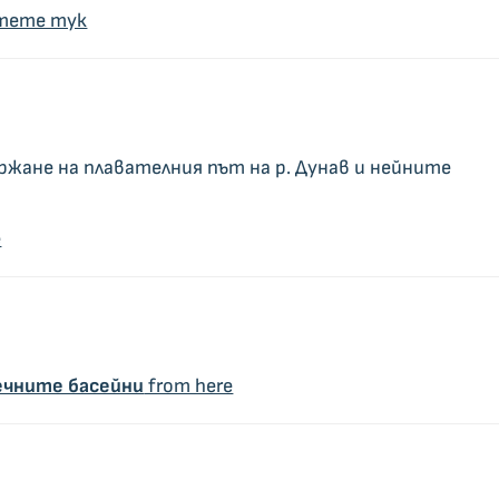
тете тук
ржане на плавателния път на р. Дунав и нейните
e
речните басейни
from here