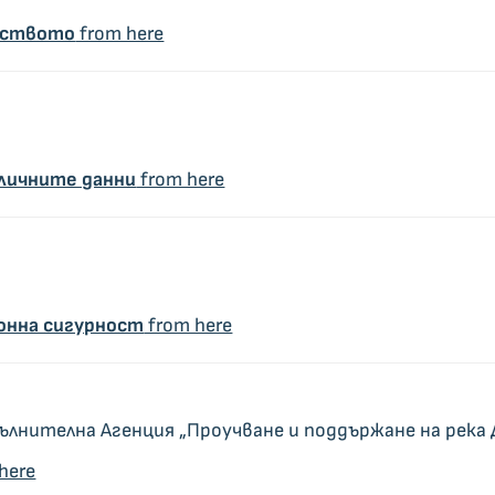
чеството
from here
 личните данни
from here
онна сигурност
from here
ълнителна Агенция „Проучване и поддържане на река 
here