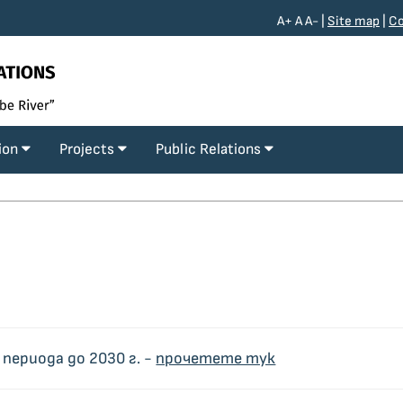
A+
A
A-
|
Site map
|
Co
tion
Projects
Public Relations
ериода до 2030 г. -
прочетете тук