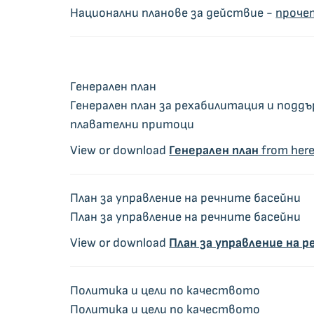
Национални планове за действие -
проче
Генерален план
Генерален план за рехабилитация и поддъ
плавателни притоци
View or download
Генерален план
from her
План за управление на речните басейни
План за управление на речните басейни
View or download
План за управление на 
Политика и цели по качеството
Политика и цели по качеството