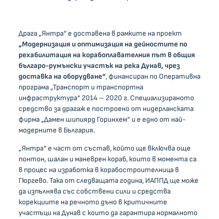
Драга „Янтра“ е доставена в рамките на проект
„Модернизация и оптимизация на дейностите по
рехабилитация на корабоплавателния път в общия
българо-румънски участък на река Дунав, чрез
доставка на оборудване
“
, финансиран по Оперативна
програма „Транспорт и транспортна
инфраструктура“ 2014 – 2020 г. Специализираното
средство за драгаж е построено от нидерланската
фирма „Дамен шипиярд Горинхем“ и е едно от най-
модерните в България.
„Янтра“ е част от състав, който ще включва още
понтон, шалан и маневрен кораб, които в момента са
в процес на изработка в корабостроителница в
Гюргево. Така от следващата година, ИАППД ще може
да изпълнява със собствени сили и средства
корекциите на речното дъно в критичните
участъци на Дунав с които да гарантира нормалното