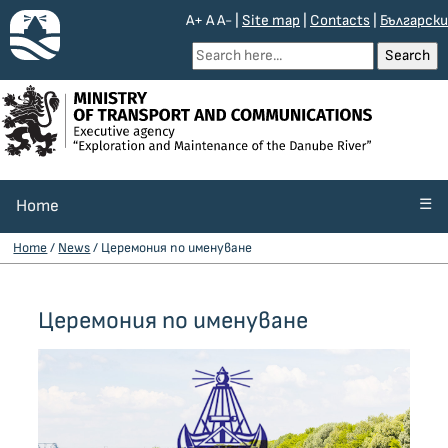
A+
A
A-
|
Site map
|
Contacts
|
Български
☰
Home
Home
/
News
/ Церемония по именуване
Церемония по именуване