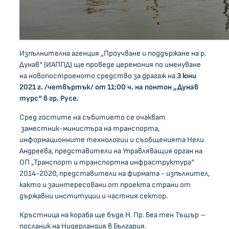
Изпълнителна агенция „Проучване и поддържане на р.
Дунав“ (ИАППД) ще проведе церемония по именуване
на новопостроеното средство за драгаж на
3 юни
2021 г. /четвъртък/ от 11:00 ч. на понтон „Дунав
турс“ в гр. Русе.
Сред гостите на събитието се очакват
заместник-министъра на транспорта,
информационните технологии и съобщенията Нели
Андреева, представители на Управляващия орган на
ОП „Транспорт и транспортна инфраструктура“
2014-2020, представители на фирмата - изпълнител,
както и заинтересовани от проекта страни от
държавни институции и частния сектор.
Кръстница на кораба ще бъде Н. Пр. Беа тен Тъшър –
посланик на Нидерландия в България.