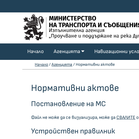
Начало
Агенцията
Навигационни усл
Начало
/
Агенцията
/ Нормативни актове
Нормативни актове
Постановление на МС
Файл не може да се визуализира, може да
СВАЛИТЕ
о
Устройствен правилник