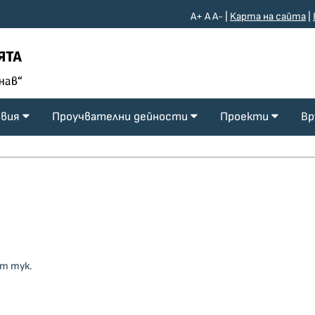
A+
A
A-
|
Kарта на сайта
|
овия
Проучвателни дейности
Проекти
Вр
т тук.