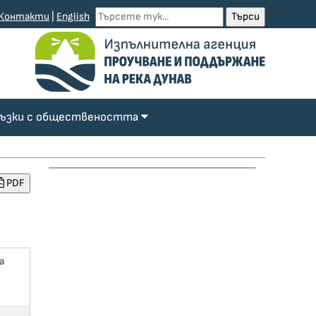
Контакти
|
English
ъзки с обществеността
PDF
а