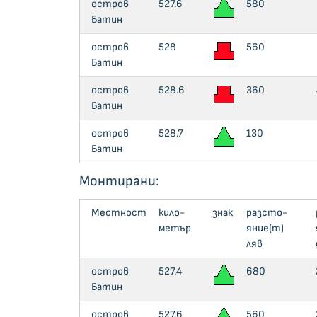
остров
527.6
580
Батин
остров
528
560
Батин
остров
528.6
360
Батин
остров
528.7
130
Батин
Монтирани:
Местност
кило­
знак
раз­сто­
метър
яние(m)
ляв
остров
527.4
680
Батин
остров
527.6
560