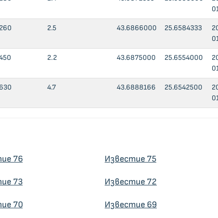
0
260
2.5
43.6866000
25.6584333
2
0
450
2.2
43.6875000
25.6554000
2
0
630
4.7
43.6888166
25.6542500
2
0
ие 76
Известие 75
ие 73
Известие 72
ие 70
Известие 69