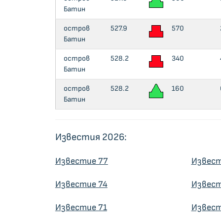
Батин
остров
527.9
570
Батин
остров
528.2
340
Батин
остров
528.2
160
Батин
Известия 2026:
Известие 77
Извест
Известие 74
Извест
Известие 71
Извест