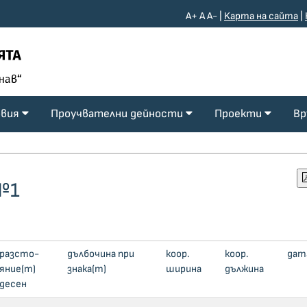
A+
A
A-
|
Kарта на сайта
|
овия
Проучвателни дейности
Проекти
Вр
№1
раз­сто­
дъл­бо­чи­на при
коор.
коор.
дат
яние(m)
знака(m)
ширина
дължина
десен