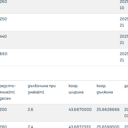
260
202
10
250
202
21
440
202
21
660
202
21
раз­сто­
дъл­бо­чи­на при
коор.
коор.
д
яние(m)
знака(m)
ширина
дължина
десен
200
2.6
43.6870000
25.6628666
2
0
280
2.4
43.6872333
25.6599500
2