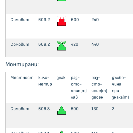
Сомовит
609.2
600
240
Сомовит
609.2
420
440
Монтирани:
Местност
кило­
знак
раз­
раз­
дъл­бо­
метър
сто­
сто­
чи­на
яние(m)
яние(m)
при
ляв
десен
знака(m)
Сомовит
606.8
500
130
2