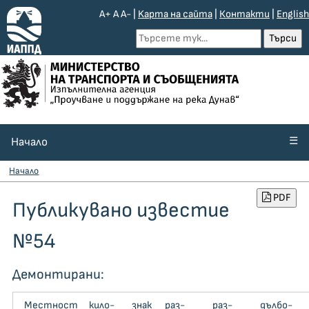
A+
A
A-
|
Kарта на сайта
|
Контакти
|
English
☰
Начало
Начало
PDF
Публикувано известие
№54
Демонтирани:
Местност
кило­
знак
раз­
раз­
дъл­бо­