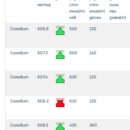
метър
сто­
сто­
чи­на
яние(m)
яние(m)
при
ляв
десен
знака(m)
Сомовит
606.8
500
130
Сомовит
607.2
600
140
Сомовит
607.4
630
120
Сомовит
608.2
610
120
Сомовит
608.5
430
360