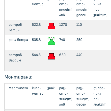
метър
сто­
сто­
чи­на
яние(m)
яние(m)
при
ляв
десен
знака(m)
остров
522.8
1270
110
Батин
река Янтра
535.8
740
250
остров
544.3
630
440
Вардим
Монтирани:
Местност
кило­
знак
раз­
раз­
дъл­бо­
метър
сто­
сто­
чи­на
яние(m)
яние(m)
при
ляв
десен
знака(m)