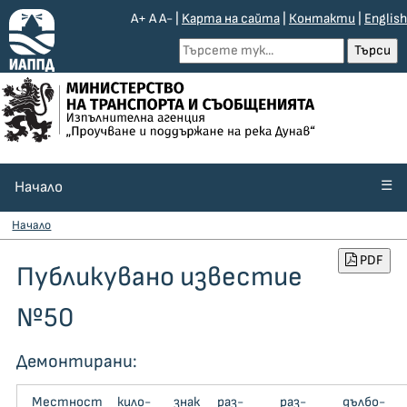
A+
A
A-
|
Kарта на сайта
|
Контакти
|
English
☰
Начало
Начало
PDF
Публикувано известие
№50
Демонтирани:
Местност
кило­
знак
раз­
раз­
дъл­бо­