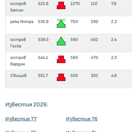
остров
522.8
1270
110
7.9
Батин
река Янтра
535.9
700
290
2.2
остров
539.5
590
450
2.4
Гъска
остров
544.1
580
470
2.3
Вардим
Свищов
551.7
500
320
4.6
Известия 2026:
Известие 77
Известие 76