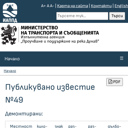
A+
A
A-
|
Kарта на сайта
|
Контакти
|
English
☰
Начало
Начало
PDF
Публикувано известие
№49
Демонтирани:
Местност
кило­
знак
раз­
раз­
дъл­бо­