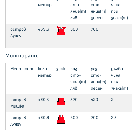
метър
сто­
сто­
чи­на
яние(m)
яние(m)
при
ляв
десен
знака(m)
остров
469.6
300
700
Лунгу
Монтирани:
Местност
кило­
знак
раз­
раз­
дъл­бо­
метър
сто­
сто­
чи­на
яние(m)
яние(m)
при
ляв
десен
знака(m)
остров
460.8
570
420
2
Мишка
остров
469.6
300
700
3.5
Лунгу