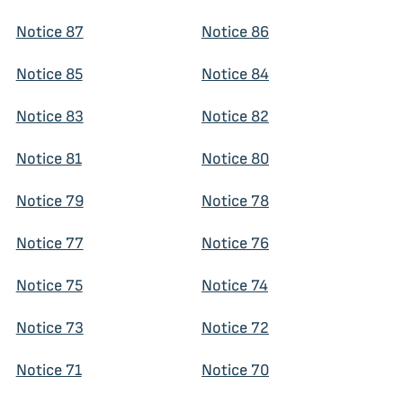
Notice 87
Notice 86
Notice 85
Notice 84
Notice 83
Notice 82
Notice 81
Notice 80
Notice 79
Notice 78
Notice 77
Notice 76
Notice 75
Notice 74
Notice 73
Notice 72
Notice 71
Notice 70