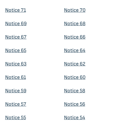
Notice 71
Notice 70
Notice 69
Notice 68
Notice 67
Notice 66
Notice 65
Notice 64
Notice 63
Notice 62
Notice 61
Notice 60
Notice 59
Notice 58
Notice 57
Notice 56
Notice 55
Notice 54