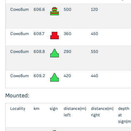
Сомовит
606.6
500
120
Сомовит
608.7
360
450
Сомовит
608.8
290
550
Сомовит
609.2
420
440
Mounted:
Locality
km
sign
distance(m)
distance(m)
depth
left
right
at
sign(m