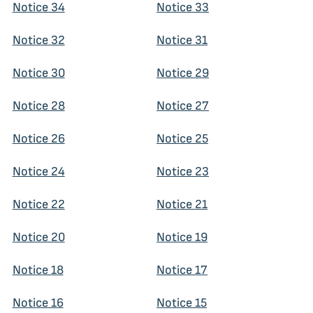
Notice 34
Notice 33
Notice 32
Notice 31
Notice 30
Notice 29
Notice 28
Notice 27
Notice 26
Notice 25
Notice 24
Notice 23
Notice 22
Notice 21
Notice 20
Notice 19
Notice 18
Notice 17
Notice 16
Notice 15