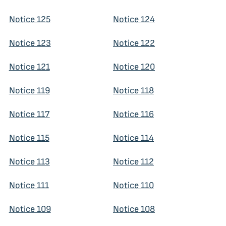
Notice 125
Notice 124
Notice 123
Notice 122
Notice 121
Notice 120
Notice 119
Notice 118
Notice 117
Notice 116
Notice 115
Notice 114
Notice 113
Notice 112
Notice 111
Notice 110
Notice 109
Notice 108