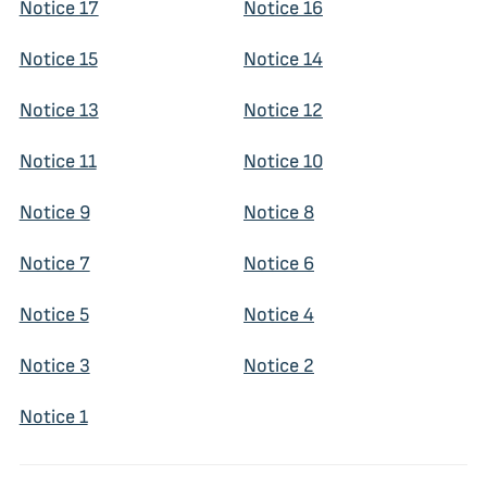
Notice 17
Notice 16
Notice 15
Notice 14
Notice 13
Notice 12
Notice 11
Notice 10
Notice 9
Notice 8
Notice 7
Notice 6
Notice 5
Notice 4
Notice 3
Notice 2
Notice 1