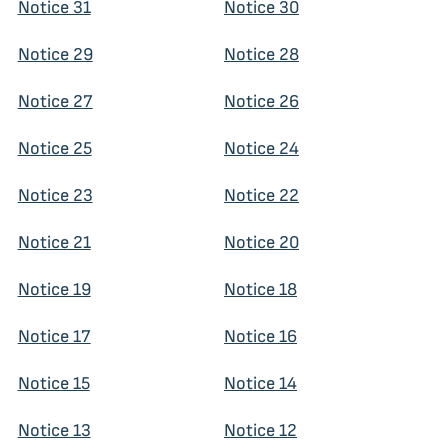
Notice 31
Notice 30
Notice 29
Notice 28
Notice 27
Notice 26
Notice 25
Notice 24
Notice 23
Notice 22
Notice 21
Notice 20
Notice 19
Notice 18
Notice 17
Notice 16
Notice 15
Notice 14
Notice 13
Notice 12