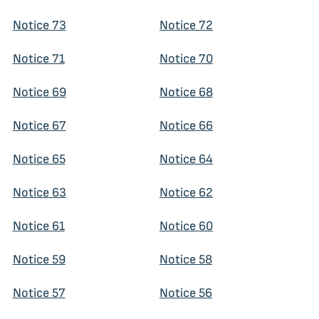
Notice 73
Notice 72
Notice 71
Notice 70
Notice 69
Notice 68
Notice 67
Notice 66
Notice 65
Notice 64
Notice 63
Notice 62
Notice 61
Notice 60
Notice 59
Notice 58
Notice 57
Notice 56