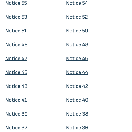
Notice 55
Notice 54
Notice 53
Notice 52
Notice 51
Notice 50
Notice 49
Notice 48
Notice 47
Notice 46
Notice 45
Notice 44
Notice 43
Notice 42
Notice 41
Notice 40
Notice 39
Notice 38
Notice 37
Notice 36