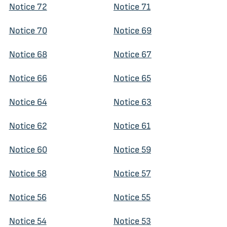
Notice 72
Notice 71
Notice 70
Notice 69
Notice 68
Notice 67
Notice 66
Notice 65
Notice 64
Notice 63
Notice 62
Notice 61
Notice 60
Notice 59
Notice 58
Notice 57
Notice 56
Notice 55
Notice 54
Notice 53