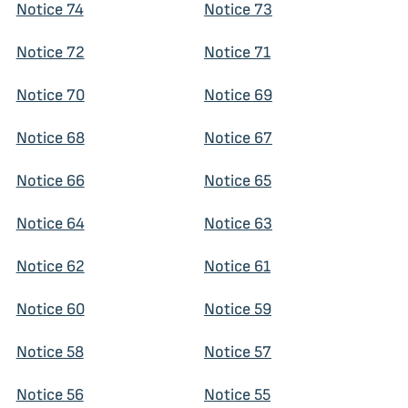
Notice 74
Notice 73
Notice 72
Notice 71
Notice 70
Notice 69
Notice 68
Notice 67
Notice 66
Notice 65
Notice 64
Notice 63
Notice 62
Notice 61
Notice 60
Notice 59
Notice 58
Notice 57
Notice 56
Notice 55