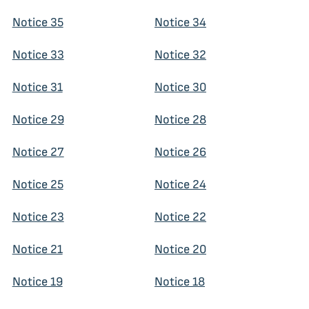
Notice 35
Notice 34
Notice 33
Notice 32
Notice 31
Notice 30
Notice 29
Notice 28
Notice 27
Notice 26
Notice 25
Notice 24
Notice 23
Notice 22
Notice 21
Notice 20
Notice 19
Notice 18