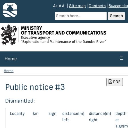
A+
A
A-
|
Site map
|
Contacts
|
Български
☰
Home
Home
PDF
Public notice #3
Dismantled:
Locality
km
sign
distance(m)
distance(m)
depth
left
right
at
sign(m