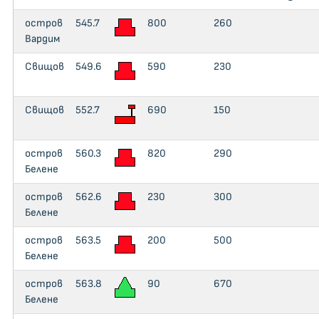
остров
545.7
800
260
Вардим
Свищов
549.6
590
230
Свищов
552.7
690
150
остров
560.3
820
290
Белене
остров
562.6
230
300
Белене
остров
563.5
200
500
Белене
остров
563.8
90
670
Белене