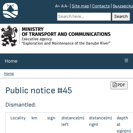
A+
A
A-
|
Site map
|
Contacts
|
Български
☰
Home
Home
PDF
Public notice #45
Dismantled:
Locality
km
sign
distance(m)
distance(m)
depth
left
right
at
sign(m)