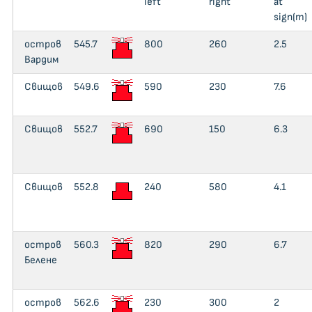
left
right
at
sign(m)
остров
545.7
800
260
2.5
Вардим
Свищов
549.6
590
230
7.6
Свищов
552.7
690
150
6.3
Свищов
552.8
240
580
4.1
остров
560.3
820
290
6.7
Белене
остров
562.6
230
300
2