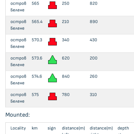
остров
565
250
820
Белене
остров
565.4
210
890
Белене
остров
570.3
340
430
Белене
остров
573.6
620
200
Белене
остров
574.6
840
260
Белене
остров
575
780
310
Белене
Mounted:
Locality
km
sign
distance(m)
distance(m)
depth